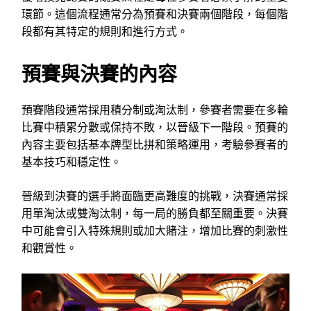
環節。這個流程通常分為預賽和決賽兩個階段，每個階
段都有其特定的規則和進行方式。
預賽與決賽的內容
預賽階段通常採用積分制或淘汰制，參賽者需要在多輪
比賽中積累分數或保持不敗，以晉級下一階段。預賽的
內容主要包括基本牌型比拼和策略運用，考驗參賽者的
基本技巧和穩定性。
晉級到決賽的選手將面臨更高難度的挑戰，決賽通常採
用單淘汰或雙淘汰制，每一局的勝負都至關重要。決賽
中可能會引入特殊規則或加大賭注，增加比賽的刺激性
和觀賞性。