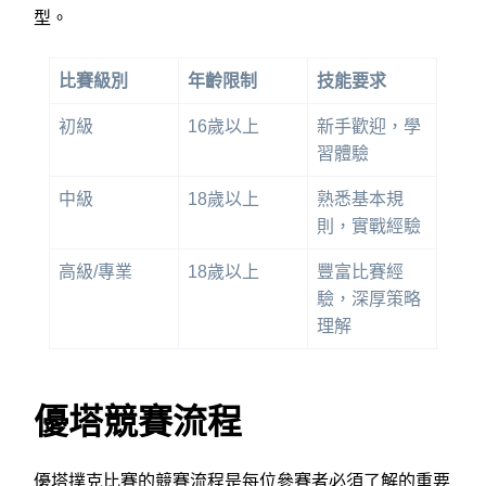
型。
比賽級別
年齡限制
技能要求
初級
16歲以上
新手歡迎，學
習體驗
中級
18歲以上
熟悉基本規
則，實戰經驗
高級/專業
18歲以上
豐富比賽經
驗，深厚策略
理解
優塔
競賽流程
優塔撲克比賽的競賽流程是每位參賽者必須了解的重要