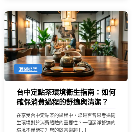
消閑娛樂
台中定點茶環境衛生指南：如何
確保消費過程的舒適與清潔？
在享受台中定點茶的過程中，您是否曾思考過衛
生環境對於消費體驗的重要性？一個潔淨舒適的
環境不僅能提升您的飲茶樂趣 […]