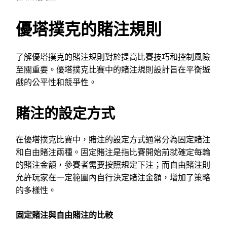
優塔撲克的賭注規則
了解優塔撲克的賭注規則對於提高比賽技巧和控制風險
至關重要。優塔撲克比賽中的賭注規則設計旨在平衡遊
戲的公平性和競爭性。
賭注的設定方式
在優塔撲克比賽中，賭注的設定方式通常分為固定賭注
和自由賭注兩種。固定賭注是指比賽開始前就確定每輪
的賭注金額，參賽者需要按照規定下注；而自由賭注則
允許玩家在一定範圍內自行決定賭注金額，增加了策略
的多樣性。
固定賭注與自由賭注的比較