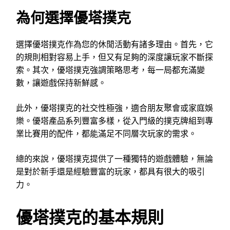
為何選擇優塔撲克
選擇優塔撲克作為您的休閒活動有諸多理由。首先，它
的規則相對容易上手，但又有足夠的深度讓玩家不斷探
索。其次，優塔撲克強調策略思考，每一局都充滿變
數，讓遊戲保持新鮮感。
此外，優塔撲克的社交性極強，適合朋友聚會或家庭娛
樂。優塔產品系列豐富多樣，從入門級的撲克牌組到專
業比賽用的配件，都能滿足不同層次玩家的需求。
總的來說，優塔撲克提供了一種獨特的遊戲體驗，無論
是對於新手還是經驗豐富的玩家，都具有很大的吸引
力。
優塔撲克的基本規則