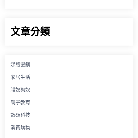
文章分類
媒體營銷
家居生活
貓奴狗奴
親子教育
數碼科技
消費購物