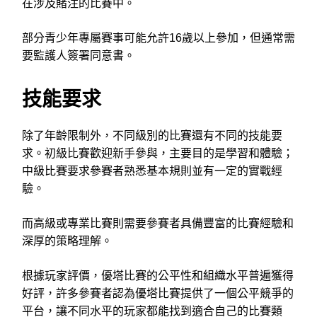
在涉及賭注的比賽中。
部分青少年專屬賽事可能允許16歲以上參加，但通常需
要監護人簽署同意書。
技能要求
除了年齡限制外，不同級別的比賽還有不同的技能要
求。初級比賽歡迎新手參與，主要目的是學習和體驗；
中級比賽要求參賽者熟悉基本規則並有一定的實戰經
驗。
而高級或專業比賽則需要參賽者具備豐富的比賽經驗和
深厚的策略理解。
根據玩家評價，優塔比賽的公平性和組織水平普遍獲得
好評，許多參賽者認為優塔比賽提供了一個公平競爭的
平台，讓不同水平的玩家都能找到適合自己的比賽類