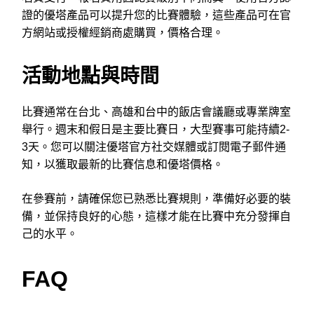
證的優塔產品可以提升您的比賽體驗，這些產品可在官
方網站或授權經銷商處購買，價格合理。
活動地點與時間
比賽通常在台北、高雄和台中的飯店會議廳或專業牌室
舉行。週末和假日是主要比賽日，大型賽事可能持續2-
3天。您可以關注優塔官方社交媒體或訂閱電子郵件通
知，以獲取最新的比賽信息和優塔價格。
在參賽前，請確保您已熟悉比賽規則，準備好必要的裝
備，並保持良好的心態，這樣才能在比賽中充分發揮自
己的水平。
FAQ