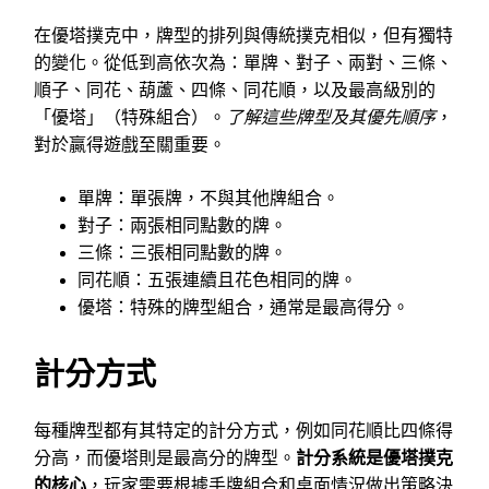
在優塔撲克中，牌型的排列與傳統撲克相似，但有獨特
的變化。從低到高依次為：單牌、對子、兩對、三條、
順子、同花、葫蘆、四條、同花順，以及最高級別的
「優塔」（特殊組合）。
了解這些牌型及其優先順序
，
對於贏得遊戲至關重要。
單牌：單張牌，不與其他牌組合。
對子：兩張相同點數的牌。
三條：三張相同點數的牌。
同花順：五張連續且花色相同的牌。
優塔：特殊的牌型組合，通常是最高得分。
計分方式
每種牌型都有其特定的計分方式，例如同花順比四條得
分高，而優塔則是最高分的牌型。
計分系統是優塔撲克
的核心
，玩家需要根據手牌組合和桌面情況做出策略決