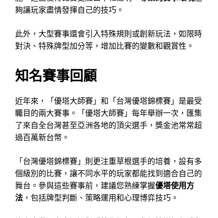
夠讓玩家盡情發揮自己的技巧。
此外，大型賽事還會引入特殊規則或創新玩法，如限時
對決、特殊牌型加分等，增加比賽的變數和觀賞性。
知名賽事回顧
近年來，「優塔大師賽」和「台灣優塔錦標賽」是最受
矚目的兩大賽事。「優塔大師賽」每年舉辦一次，匯集
了來自全台灣甚至亞洲各地的頂尖選手，獎金池常常超
過百萬新台幣。
「台灣優塔錦標賽」則更注重草根選手的培養，設有多
個級別的比賽，讓不同水平的玩家都能找到適合自己的
舞台。參與這些賽事前，建議您熟練掌握
優塔使用方
法
，包括牌型判斷、策略運用和心理博弈技巧。