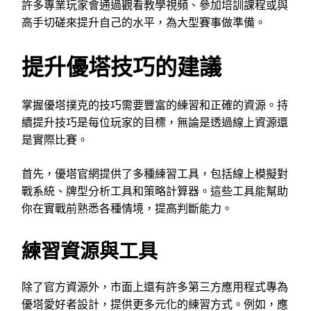
許多專業玩家會通過觀看教學視頻、參加培訓課程或與
高手切磋來提升自己的水平，為大型賽事做準備。
提升優塔技巧的建議
掌握優塔撲克的技巧需要豐富的練習和正確的資源。持
續提升技巧是每位玩家的目標，無論是透過線上資源還
是實際比賽。
首先，優塔官網提供了多種練習工具，包括線上模擬對
戰系統、牌型分析工具和策略計算器。這些工具能幫助
你在實戰前熟悉各種情境，提高判斷能力。
練習資源與工具
除了官方資源外，市面上還有許多第三方應用程式專為
優塔愛好者設計，提供更多元化的練習方式。例如，應