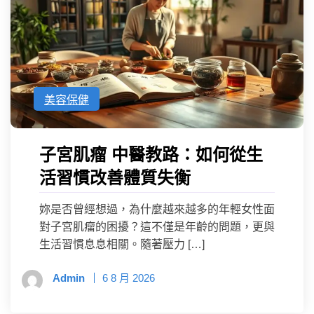
美容保健
子宮肌瘤 中醫教路：如何從生
活習慣改善體質失衡
妳是否曾經想過，為什麼越來越多的年輕女性面
對子宮肌瘤的困擾？這不僅是年齡的問題，更與
生活習慣息息相關。隨著壓力 […]
Admin
6 8 月 2026