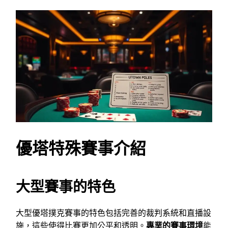
優塔
特殊賽事介紹
大型賽事的特色
大型優塔撲克賽事的特色包括完善的裁判系統和直播設
施，這些使得比賽更加公平和透明。
專業的賽事環境
能