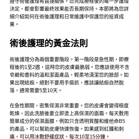
遵守術後護理有直接關係。您完成療程後的每一步護理
決定，都會影響最終效果能否長期保持。本節將為您詳
細介紹如何在術後護理和日常維護中保護您的投資成
果。
術後護理的黃金法則
術後護理分為兩個重要階段。第一階段是急性期，即療
程後的1至2週，這時您的皮膚最脆弱。您應該使用不含
皂鹼和香料的溫和潔面產品，輕柔地清潔您的臉部。如
果出現結痂，絕對不要用手摳抓，應該讓結痂自然脫
落，通常需要5至10天。
在急性期間，密集保濕非常重要。您的皮膚會變得極度
乾燥，因此洗臉後要立即塗上高保濕的面霜。每天敷用
簡單成分的保濕面膜，例如只含透明質酸和維他命B5
的產品，可以幫助皮膚快速恢復。如果感到紅腫和刺
痛，可以用冰敷舒緩症狀，每次10至15分鐘。