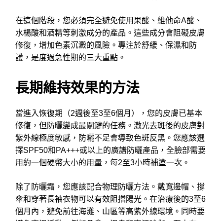
在這個階段，您必須完全避免使用果酸、維他命A酸、
水楊酸和酒精等刺激成分的產品。這些成分會阻礙皮膚
修復，增加色素沉澱的風險。專注於舒緩、保濕和防
護，是度過急性期的三大重點。
長期維持效果的方法
當進入恢復期（2週後至3至6個月），您的皮膚已基本
修復，但防曬變成最關鍵的任務。激光去斑後的皮膚對
紫外線極度敏感，防曬不足會導致色斑反黑。您應該選
擇SPF50和PA+++或以上的廣譜防曬產品，全臉部需要
用約一個硬幣大小的用量，每2至3小時補塗一次。
除了防曬霜，您應該配合物理防曬方法。戴寬邊帽、撐
傘和穿著長袖衣物可以有效阻擋陽光。在治療後的3至6
個月內，避免前往海灘、山區等高紫外線環境。同時要