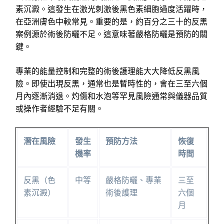
素沉澱。這發生在激光刺激後黑色素細胞過度活躍時，
在亞洲膚色中較常見。重要的是，約百分之三十的反黑
案例源於術後防曬不足。這意味著嚴格防曬是預防的關
鍵。
專業的能量控制和完整的術後護理能大大降低反黑風
險。即使出現反黑，通常也是暫時性的，會在三至六個
月內逐漸消退。灼傷和水泡等罕見風險通常與儀器品質
或操作者經驗不足有關。
潛在風險
發生
預防方法
恢復
機率
時間
反黑（色
中等
嚴格防曬、專業
三至
素沉澱）
術後護理
六個
月