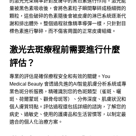
的激光光束精準針對皮膚中的黑色素進行作用。激光能
量被黑色素吸收後，會將色素粒子瞬間擊碎成極細微的
顆粒，這些破碎的色素隨後會被皮膚的淋巴系統逐漸代
謝和排出體外。整個過程就像精準導彈一樣，只針對目
標色素進行擊碎，而不傷害周圍的正常皮膚組織。
激光去斑療程前需要進行什麼
評估？
專業的評估是確保療程安全和有效的關鍵。You
Medical Beauty 會透過先進的AI智能肌膚分析系統或專
業色斑分析服務，精確識別您的色斑類型（雀斑、曬
斑、荷爾蒙斑、顴骨母斑等）、分佈深度、肌膚狀況和
個人膚質特點。評估過程還包括詳細的諮詢，了解您的
病史、過敏史、使用的護膚品和生活習慣等，以制定最
適合的個人化治療方案。