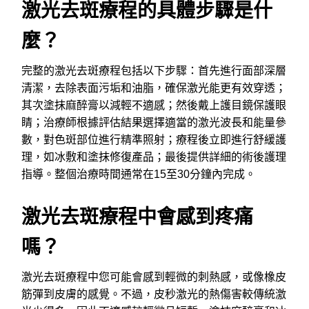
激光去斑療程的具體步驟是什
麼？
完整的激光去斑療程包括以下步驟：首先進行面部深層
清潔，去除表面污垢和油脂，確保激光能更有效穿透；
其次塗抹麻醉膏以減輕不適感；然後戴上護目鏡保護眼
睛；治療師根據評估結果選擇適當的激光波長和能量參
數，對色斑部位進行精準照射；療程後立即進行舒緩護
理，如冰敷和塗抹修復產品；最後提供詳細的術後護理
指導。整個治療時間通常在15至30分鐘內完成。
激光去斑療程中會感到疼痛
嗎？
激光去斑療程中您可能會感到輕微的刺熱感，或像橡皮
筋彈到皮膚的感覺。不過，皮秒激光的熱傷害較傳統激