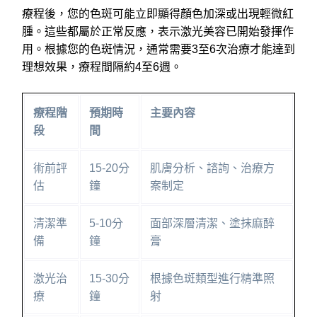
療程後，您的色斑可能立即顯得顏色加深或出現輕微紅
腫。這些都屬於正常反應，表示激光美容已開始發揮作
用。根據您的色斑情況，通常需要3至6次治療才能達到
理想效果，療程間隔約4至6週。
療程階
預期時
主要內容
段
間
術前評
15-20分
肌膚分析、諮詢、治療方
估
鐘
案制定
清潔準
5-10分
面部深層清潔、塗抹麻醉
備
鐘
膏
激光治
15-30分
根據色斑類型進行精準照
療
鐘
射