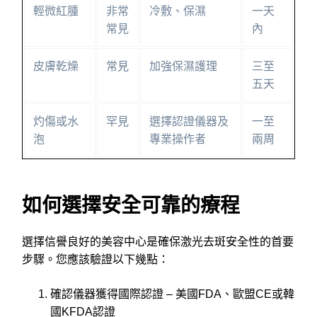
輕微紅腫
非常
冷敷、保濕
一天
常見
內
皮膚乾燥
常見
加強保濕護理
三至
五天
灼傷或水
罕見
選擇認證儀器及
一至
泡
專業操作者
兩周
如何選擇安全可靠的療程
選擇信譽良好的美容中心是確保激光去斑安全性的首要
步驟。您應該驗證以下幾點：
確認儀器獲得國際認證 – 美國FDA、歐盟CE或韓
國KFDA認證