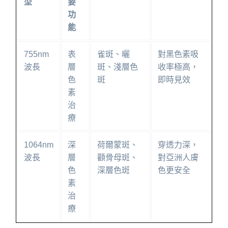
型
要
功
能
755nm
表
雀斑、曬
對黑色素吸
波長
層
斑、淺層色
收率極高，
色
斑
即時見效
素
治
療
1064nm
深
荷爾蒙斑、
穿透力深，
波長
層
顴骨母斑、
對亞洲人膚
色
深層色斑
色更安全
素
治
療