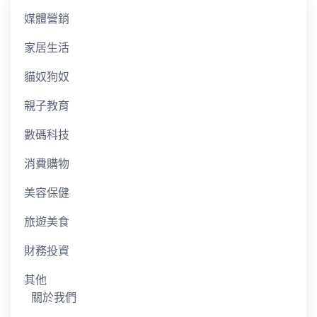
媒體營銷
家居生活
貓奴狗奴
親子教育
數碼科技
消費購物
美容保健
旅遊美食
財務投資
其他
關於我們