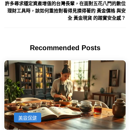
許多尋求穩定資產增值的台灣長輩，在面對五花八門的數位
理財工具時，該如何重拾對看得見摸得著的 黃金價格 與安
全 黃金現貨 的踏實安全感？
Recommended Posts
美容保健