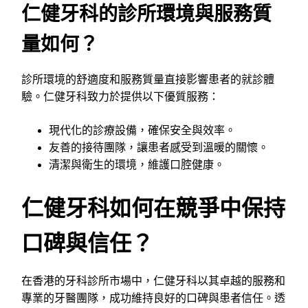
仁健牙科的診所環境與服務質
量如何？
診所環境的舒適度和服務質量直接影響患者的就診體
驗。仁健牙科致力於提供以下優質服務：
現代化的診療設備，確保安全與效率。
友善的接待團隊，讓患者感受到溫暖的關懷。
清潔與衛生的環境，維護口腔健康。
仁健牙科如何在競爭中保持
口碑與信任？
在香港的牙科診所市場中，仁健牙科以其卓越的服務和
專業的牙醫團隊，成功維持良好的口碑與患者信任。透