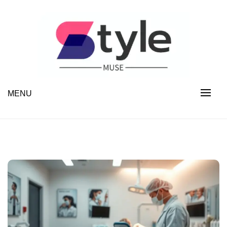
Skip
to
content
MENU
STYLE MUSE