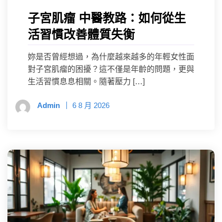
子宮肌瘤 中醫教路：如何從生
活習慣改善體質失衡
妳是否曾經想過，為什麼越來越多的年輕女性面
對子宮肌瘤的困擾？這不僅是年齡的問題，更與
生活習慣息息相關。隨著壓力 […]
Admin
6 8 月 2026