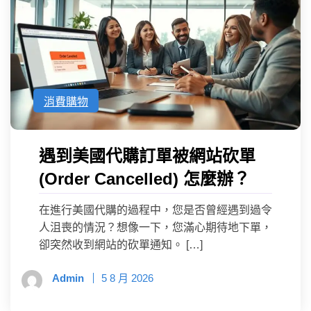
消費購物
遇到美國代購訂單被網站砍單
(Order Cancelled) 怎麼辦？
在進行美國代購的過程中，您是否曾經遇到過令
人沮喪的情況？想像一下，您滿心期待地下單，
卻突然收到網站的砍單通知。 […]
Admin
5 8 月 2026