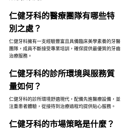
仁健牙科的醫療團隊有哪些特
別之處？
仁健牙科擁有一支經驗豐富且具備臨床美學素養的牙醫
團隊，成員不斷接受專業培訓，確保提供最優質的牙齒
治療服務。
仁健牙科的診所環境與服務質
量如何？
仁健牙科的診所環境舒適現代，配備先進醫療設備，並
注重患者體驗，從接待到治療過程均提供貼心服務。
仁健牙科的市場策略是什麼？