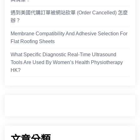
遇到美國代購訂單被網站砍單 (Order Cancelled) 怎麼
辦？
Membrane Compatibility And Adhesive Selection For
Flat Roofing Sheets
What Specific Diagnostic Real-Time Ultrasound
Tools Are Used By Women’s Health Physiotherapy
HK?
文章分類