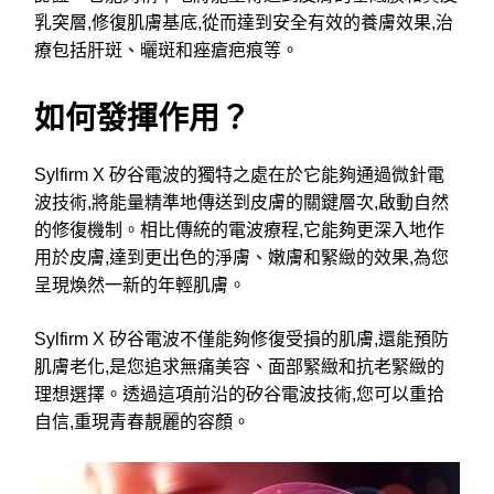
乳突層,修復肌膚基底,從而達到安全有效的養膚效果,治
療包括肝斑、曬斑和痤瘡疤痕等。
如何發揮作用？
Sylfirm X 矽谷電波的獨特之處在於它能夠通過微針電
波技術,將能量精準地傳送到皮膚的關鍵層次,啟動自然
的修復機制。相比傳統的電波療程,它能夠更深入地作
用於皮膚,達到更出色的淨膚、嫩膚和緊緻的效果,為您
呈現煥然一新的年輕肌膚。
Sylfirm X 矽谷電波不僅能夠修復受損的肌膚,還能預防
肌膚老化,是您追求無痛美容、面部緊緻和抗老緊緻的
理想選擇。透過這項前沿的矽谷電波技術,您可以重拾
自信,重現青春靚麗的容顏。