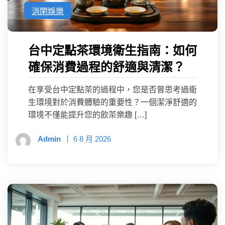
消閑娛樂
台中定點茶環境衛生指南：如何
確保消費過程的舒適與清潔？
在享受台中定點茶的過程中，您是否曾思考過衛
生環境對於消費體驗的重要性？一個潔淨舒適的
環境不僅能提升您的飲茶樂趣 […]
Admin
6 8 月 2026