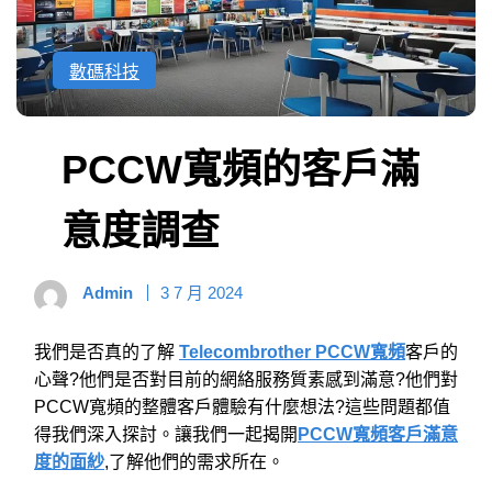
數碼科技
PCCW寬頻的客戶滿
意度調查
Admin
3 7 月 2024
我們是否真的了解
Telecombrother PCCW寬頻
客戶的
心聲?他們是否對目前的網絡服務質素感到滿意?他們對
PCCW寬頻的整體客戶體驗有什麼想法?這些問題都值
得我們深入探討。讓我們一起揭開
PCCW寬頻客戶滿意
度的面紗
,了解他們的需求所在。