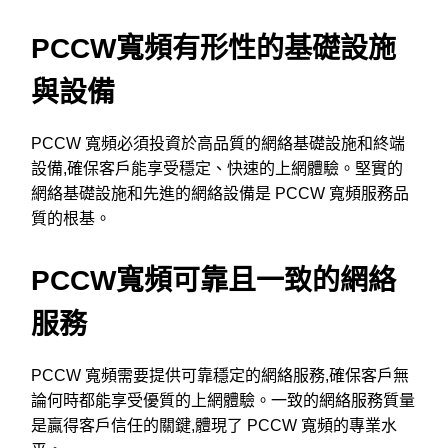
PCCW寬頻有形性的基礎設施
與設備
PCCW 寬頻必須投資於高品質的網絡基礎設施和終端
設備,確保客戶能享受穩定、快速的上網體驗。堅實的
網絡基礎設施和先進的網絡設備是 PCCW 寬頻服務品
質的根基。
PCCW寬頻可靠且一致的網絡
服務
PCCW 寬頻需要提供可靠穩定的網絡服務,確保客戶無
論何時都能享受優質的上網體驗。一致的網絡服務質量
是贏得客戶信任的關鍵,體現了 PCCW 寬頻的專業水