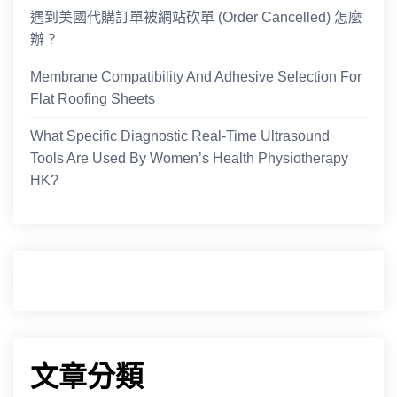
遇到美國代購訂單被網站砍單 (Order Cancelled) 怎麼
辦？
Membrane Compatibility And Adhesive Selection For
Flat Roofing Sheets
What Specific Diagnostic Real-Time Ultrasound
Tools Are Used By Women’s Health Physiotherapy
HK?
文章分類