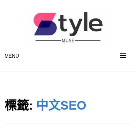
Skip
to
content
MENU
STYLE MUSE
標籤:
中文SEO