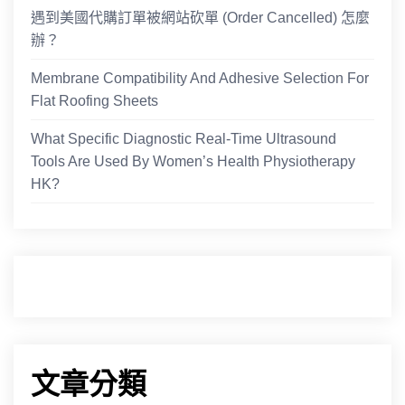
遇到美國代購訂單被網站砍單 (Order Cancelled) 怎麼
辦？
Membrane Compatibility And Adhesive Selection For
Flat Roofing Sheets
What Specific Diagnostic Real-Time Ultrasound
Tools Are Used By Women’s Health Physiotherapy
HK?
文章分類