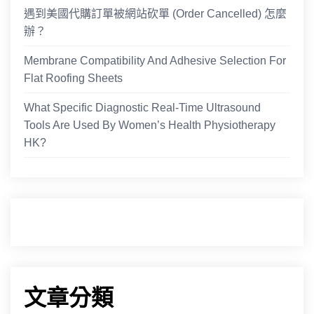
遇到美國代購訂單被網站砍單 (Order Cancelled) 怎麼
辦？
Membrane Compatibility And Adhesive Selection For
Flat Roofing Sheets
What Specific Diagnostic Real-Time Ultrasound
Tools Are Used By Women’s Health Physiotherapy
HK?
文章分類