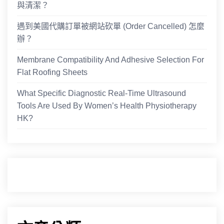
與清潔？
遇到美國代購訂單被網站砍單 (Order Cancelled) 怎麼
辦？
Membrane Compatibility And Adhesive Selection For
Flat Roofing Sheets
What Specific Diagnostic Real-Time Ultrasound
Tools Are Used By Women’s Health Physiotherapy
HK?