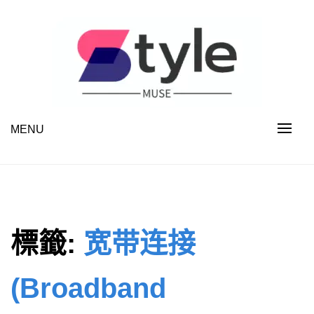
Skip
to
content
MENU
STYLE MUSE
標籤:
宽带连接
(Broadband