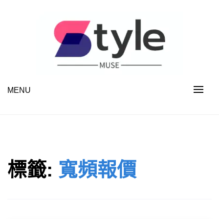
Skip
to
content
MENU
STYLE MUSE
標籤:
寬頻報價