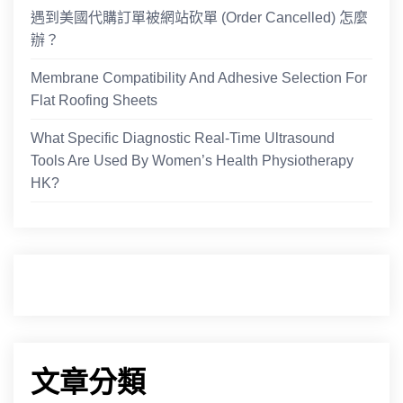
遇到美國代購訂單被網站砍單 (Order Cancelled) 怎麼
辦？
Membrane Compatibility And Adhesive Selection For
Flat Roofing Sheets
What Specific Diagnostic Real-Time Ultrasound
Tools Are Used By Women’s Health Physiotherapy
HK?
文章分類