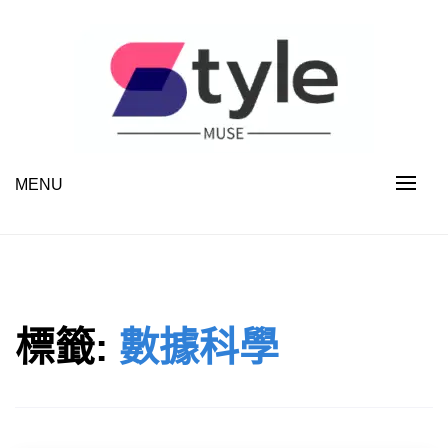
Skip
to
content
MENU
STYLE MUSE
標籤:
數據科學