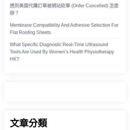
遇到美國代購訂單被網站砍單 (Order Cancelled) 怎麼
辦？
Membrane Compatibility And Adhesive Selection For
Flat Roofing Sheets
What Specific Diagnostic Real-Time Ultrasound
Tools Are Used By Women’s Health Physiotherapy
HK?
文章分類