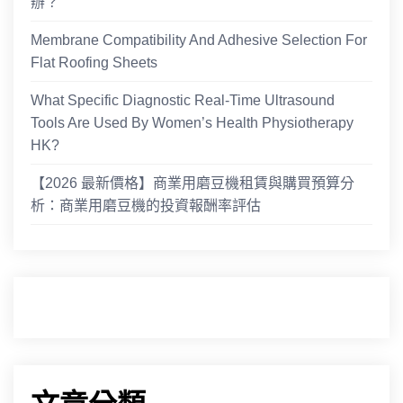
辦？
Membrane Compatibility And Adhesive Selection For
Flat Roofing Sheets
What Specific Diagnostic Real-Time Ultrasound
Tools Are Used By Women’s Health Physiotherapy
HK?
【2026 最新價格】商業用磨豆機租賃與購買預算分
析：商業用磨豆機的投資報酬率評估