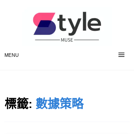
Skip
to
content
MENU
STYLE MUSE
標籤:
數據策略