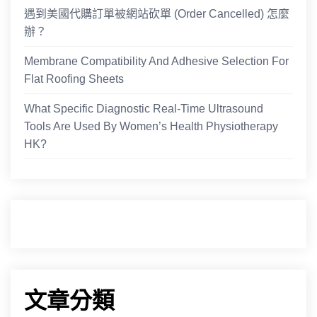
遇到美國代購訂單被網站砍單 (Order Cancelled) 怎麼
辦？
Membrane Compatibility And Adhesive Selection For
Flat Roofing Sheets
What Specific Diagnostic Real-Time Ultrasound
Tools Are Used By Women’s Health Physiotherapy
HK?
文章分類