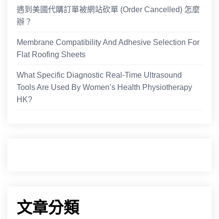
遇到美國代購訂單被網站砍單 (Order Cancelled) 怎麼
辦？
Membrane Compatibility And Adhesive Selection For
Flat Roofing Sheets
What Specific Diagnostic Real-Time Ultrasound
Tools Are Used By Women’s Health Physiotherapy
HK?
文章分類