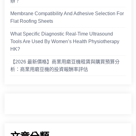
辦？
Membrane Compatibility And Adhesive Selection For
Flat Roofing Sheets
What Specific Diagnostic Real-Time Ultrasound
Tools Are Used By Women’s Health Physiotherapy
HK?
【2026 最新價格】商業用磨豆機租賃與購買預算分
析：商業用磨豆機的投資報酬率評估