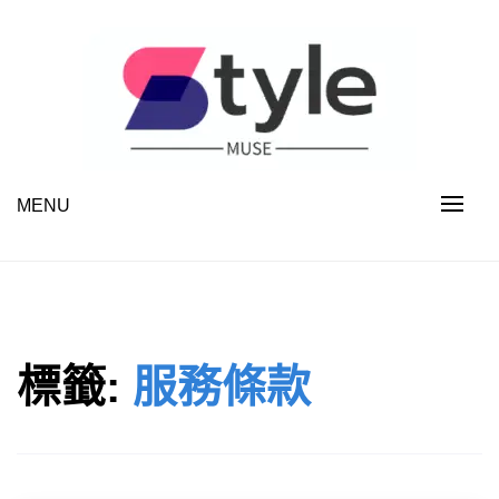
Skip
to
content
MENU
STYLE MUSE
標籤:
服務條款