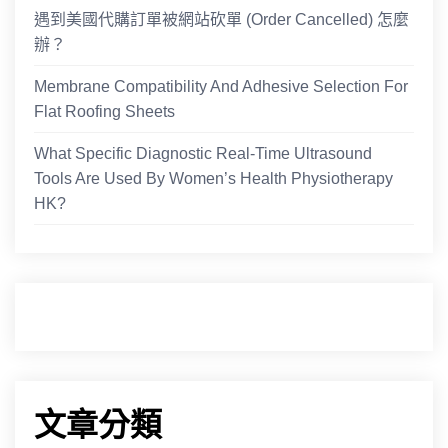
遇到美國代購訂單被網站砍單 (Order Cancelled) 怎麼
辦？
Membrane Compatibility And Adhesive Selection For
Flat Roofing Sheets
What Specific Diagnostic Real-Time Ultrasound
Tools Are Used By Women’s Health Physiotherapy
HK?
文章分類