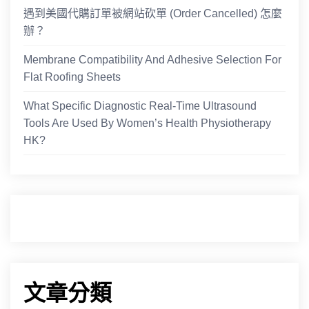
遇到美國代購訂單被網站砍單 (Order Cancelled) 怎麼
辦？
Membrane Compatibility And Adhesive Selection For
Flat Roofing Sheets
What Specific Diagnostic Real-Time Ultrasound
Tools Are Used By Women’s Health Physiotherapy
HK?
文章分類