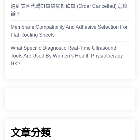
遇到美國代購訂單被網站砍單 (Order Cancelled) 怎麼
辦？
Membrane Compatibility And Adhesive Selection For
Flat Roofing Sheets
What Specific Diagnostic Real-Time Ultrasound
Tools Are Used By Women’s Health Physiotherapy
HK?
文章分類