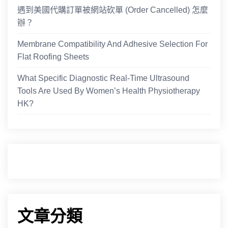
遇到美國代購訂單被網站砍單 (Order Cancelled) 怎麼
辦？
Membrane Compatibility And Adhesive Selection For
Flat Roofing Sheets
What Specific Diagnostic Real-Time Ultrasound
Tools Are Used By Women’s Health Physiotherapy
HK?
文章分類