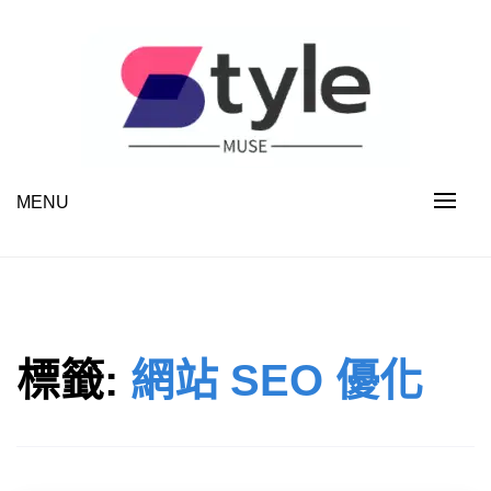
Skip
to
content
MENU
STYLE MUSE
標籤:
網站 SEO 優化