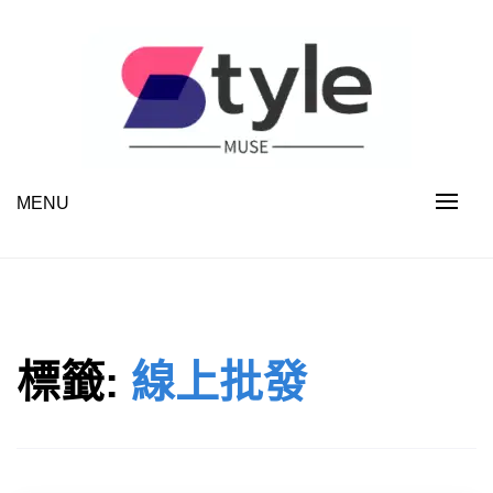
Skip
to
content
MENU
STYLE MUSE
標籤:
線上批發