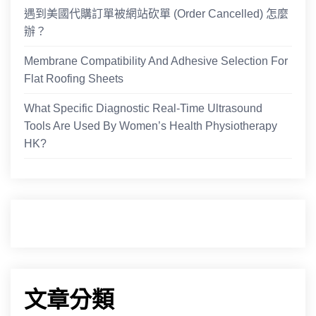
遇到美國代購訂單被網站砍單 (Order Cancelled) 怎麼
辦？
Membrane Compatibility And Adhesive Selection For
Flat Roofing Sheets
What Specific Diagnostic Real-Time Ultrasound
Tools Are Used By Women’s Health Physiotherapy
HK?
文章分類