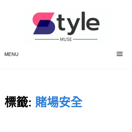
Skip
to
content
MENU
STYLE MUSE
標籤:
賭場安全