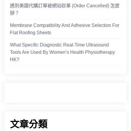
遇到美國代購訂單被網站砍單 (Order Cancelled) 怎麼
辦？
Membrane Compatibility And Adhesive Selection For
Flat Roofing Sheets
What Specific Diagnostic Real-Time Ultrasound
Tools Are Used By Women’s Health Physiotherapy
HK?
文章分類