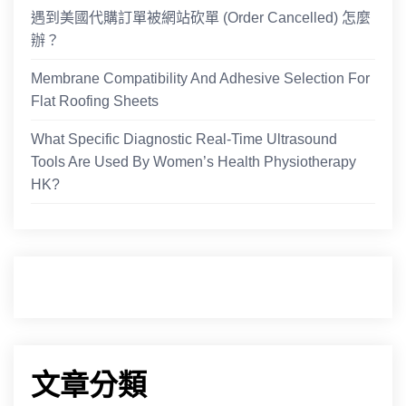
遇到美國代購訂單被網站砍單 (Order Cancelled) 怎麼
辦？
Membrane Compatibility And Adhesive Selection For
Flat Roofing Sheets
What Specific Diagnostic Real-Time Ultrasound
Tools Are Used By Women’s Health Physiotherapy
HK?
文章分類