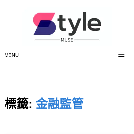
Skip
to
content
MENU
STYLE MUSE
標籤:
金融監管