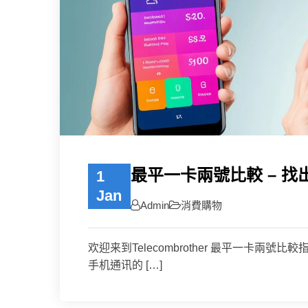
最平一卡兩號比較 – 
1
Jan
Admin
消費購物
欢迎来到Telecombrother 最平一卡
手机通讯的 […]