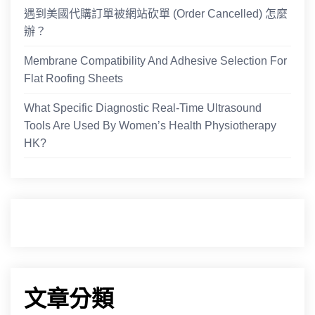
遇到美國代購訂單被網站砍單 (Order Cancelled) 怎麼
辦？
Membrane Compatibility And Adhesive Selection For
Flat Roofing Sheets
What Specific Diagnostic Real-Time Ultrasound
Tools Are Used By Women’s Health Physiotherapy
HK?
文章分類