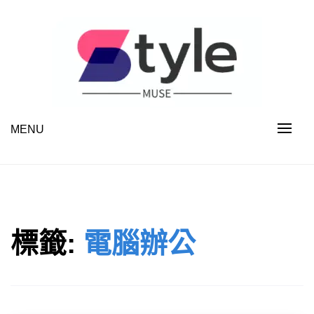
Skip
to
content
MENU
STYLE MUSE
標籤:
電腦辦公