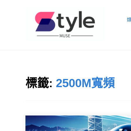
Skip
to
content
STYLE MUSE
標籤:
2500M寬頻