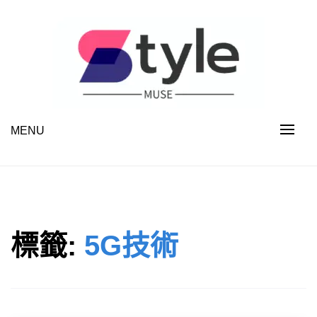
Skip
to
content
MENU
STYLE MUSE
標籤:
5G技術