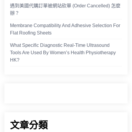
遇到美國代購訂單被網站砍單 (Order Cancelled) 怎麼
辦？
Membrane Compatibility And Adhesive Selection For
Flat Roofing Sheets
What Specific Diagnostic Real-Time Ultrasound
Tools Are Used By Women’s Health Physiotherapy
HK?
文章分類