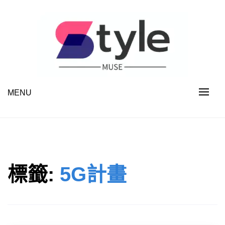
Skip
to
content
MENU
STYLE MUSE
標籤:
5G計畫