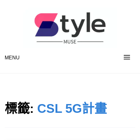
Skip
to
content
MENU
STYLE MUSE
標籤:
CSL 5G計畫