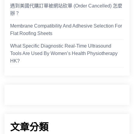
遇到美國代購訂單被網站砍單 (Order Cancelled) 怎麼
辦？
Membrane Compatibility And Adhesive Selection For
Flat Roofing Sheets
What Specific Diagnostic Real-Time Ultrasound
Tools Are Used By Women’s Health Physiotherapy
HK?
文章分類