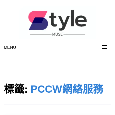
Skip
to
content
MENU
STYLE MUSE
標籤:
PCCW網絡服務