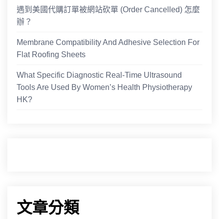
遇到美國代購訂單被網站砍單 (Order Cancelled) 怎麼
辦？
Membrane Compatibility And Adhesive Selection For
Flat Roofing Sheets
What Specific Diagnostic Real-Time Ultrasound
Tools Are Used By Women’s Health Physiotherapy
HK?
文章分類